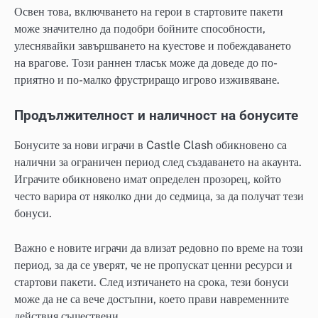
Освен това, включването на герои в стартовите пакети
може значително да подобри бойните способности,
улеснявайки завършването на куестове и побеждаването
на врагове. Този раннен тласък може да доведе до по-
приятно и по-малко фрустриращо игрово изживяване.
Продължителност и наличност на бонусите
Бонусите за нови играчи в Castle Clash обикновено са
налични за ограничен период след създаването на акаунта.
Играчите обикновено имат определен прозорец, който
често варира от няколко дни до седмица, за да получат тези
бонуси.
Важно е новите играчи да влизат редовно по време на този
период, за да се уверят, че не пропускат ценни ресурси и
стартови пакети. След изтичането на срока, тези бонуси
може да не са вече достъпни, което прави навременните
действия съществени.