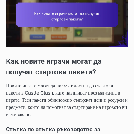
Как новите играчи могат да
получат стартови пакети?
Новите играчи могат да получат достъп до стартови
пакети в Castle Clash, като навигират през магазина в
играта. Тези пакети обикновено съдържат ценни ресурси и
предмети, които да помогнат за стартиране на игровото ви
изживяване.
Стъпка по стъпка ръководство за