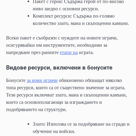
Пакет с герои: Съдържа герой от по-високо
ниво заедно с основни ресурси.
Комплект ресурси: Съдържа по-голямо
количество злато, мана и скъпоценни камъни.
Всеки пакет е съобразен с нуждите на новите играчи,
осигурявайки им инструментите, необходими за
напредване през ранните
етапи на
играта.
Видове ресурси, включени в бонусите
Бонусите
за нови играчи
обикновено обхващат няколко
типа ресурси, които са от съществено значение за играта.
Тези ресурси включват злато, мана и скъпоценни камъни,
които са основополагающи за изграждането и
подобряването на структури.
Злато: Използва се за подобряване на сгради и
обучение на войски.