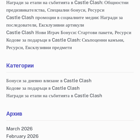
Награди за етапи на събитията в Castle Clash: Общностни
предизвикателства, Специални бонуси, Ресурси
Castle Clash промоции в социалните медии: Награди за
последователи, Ексклузивни артикули
Castle Clash Нови Играч Бонуси: Стартови пакети, Ресурси
Кодове за подаръци в Castle Clash: Скъпоценни камъни,
Ресурси, Ексклузивни предмети
Категории
Бонуси за дневно влизане в Castle Clash
Кодове за подаръци в Castle Clash
Награди за етапи на събитията в Castle Clash
Архив
March 2026
February 2026