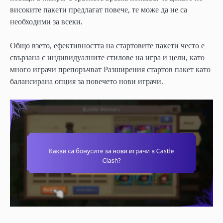
високите пакети предлагат повече, те може да не са
необходими за всеки.
Общо взето, ефективността на стартовите пакети често е
свързана с индивидуалните стилове на игра и цели, като
много играчи препоръчват Разширения стартов пакет като
балансирана опция за повечето нови играчи.