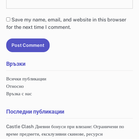
Save my name, email, and website in this browser
for the next time I comment.
Връзки
Всички публикации
Относно
Връзка с нас
Последни публикации
Castle Clash Дневни бонуси при влизане: Ограничени по
време предмети, ексклузивни скинове, ресурси