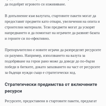
да подобрят игровото си изживяване.
В допълнение към валутата, стартовите пакети могат да
предоставят предмети като отвари, увеличения на опита и
строителни материали. Тези предмети могат да ускорят
напредването и да помогнат на играчите да развият базата
и героите си по-ефективно.
Препоръчително е новите играчи да разпределят ресурсите
си разумно. Например, използването на валута за
подобряване на герои рано може да доведе до по-бързи
победи в битките, докато запазването на част от ресурсите
за бъдещи нужди също е стратегически ход.
Стратегически предимства от включените
ресурси
Ресурсите, предоставени в стартовите пакети, предлагат