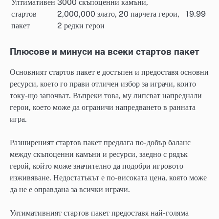
Ултимативен
3000 скъпоценни камъни,
стартов
2,000,000 злато, 20 парчета герои,
19.99
пакет
2 редки герои
Плюсове и минуси на всеки стартов пакет
Основният стартов пакет е достъпен и предоставя основни
ресурси, което го прави отличен избор за играчи, които
току-що започват. Въпреки това, му липсват напреднали
герои, което може да ограничи напредването в ранната
игра.
Разширеният стартов пакет предлага по-добър баланс
между скъпоценни камъни и ресурси, заедно с рядък
герой, който може значително да подобри игровото
изживяване. Недостатъкът е по-високата цена, която може
да не е оправдана за всички играчи.
Ултимативният стартов пакет предоставя най-голяма