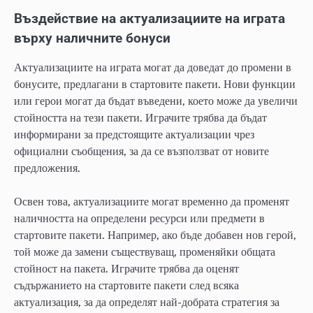
Въздействие на актуализациите на играта
върху наличните бонуси
Актуализациите на играта могат да доведат до промени в
бонусите, предлагани в стартовите пакети. Нови функции
или герои могат да бъдат въведени, което може да увеличи
стойността на тези пакети. Играчите трябва да бъдат
информирани за предстоящите актуализации чрез
официални съобщения, за да се възползват от новите
предложения.
Освен това, актуализациите могат временно да променят
наличността на определени ресурси или предмети в
стартовите пакети. Например, ако бъде добавен нов герой,
той може да замени съществуващ, променяйки общата
стойност на пакета. Играчите трябва да оценят
съдържанието на стартовите пакети след всяка
актуализация, за да определят най-добрата стратегия за