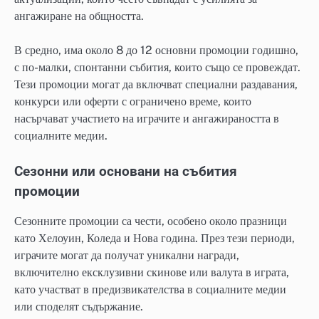
ангажиране на общността.
В средно, има около 8 до 12 основни промоции годишно,
с по-малки, спонтанни събития, които също се провеждат.
Тези промоции могат да включват специални раздавания,
конкурси или оферти с ограничено време, които
насърчават участието на играчите и ангажираността в
социалните медии.
Сезонни или основани на събития
промоции
Сезонните промоции са чести, особено около празници
като Хелоуин, Коледа и Нова година. През тези периоди,
играчите могат да получат уникални награди,
включително ексклузивни скинове или валута в играта,
като участват в предизвикателства в социалните медии
или споделят съдържание.