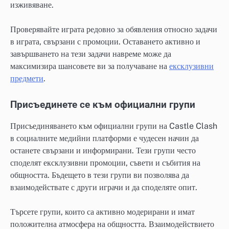
изживяване.
Проверявайте играта редовно за обявления относно задачи
в играта, свързани с промоции. Оставането активно и
завършването на тези задачи навреме може да
максимизира шансовете ви за получаване на
ексклузивни
предмети
.
Присъединете се към официални групи
Присъединяването към официални групи на Castle Clash
в социалните медийни платформи е чудесен начин да
останете свързани и информирани. Тези групи често
споделят ексклузивни промоции, съвети и събития на
общността. Бъдещето в тези групи ви позволява да
взаимодействате с други играчи и да споделяте опит.
Търсете групи, които са активно модерирани и имат
положителна атмосфера на общността. Взаимодействието