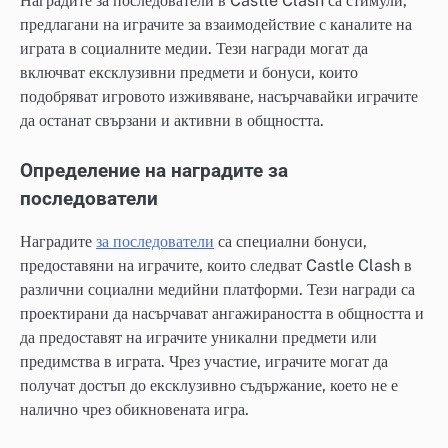
Наградите за последователи в Castle Clash са стимули,
предлагани на играчите за взаимодействие с каналите на
играта в социалните медии. Тези награди могат да
включват ексклузивни предмети и бонуси, които
подобряват игровото изживяване, насърчавайки играчите
да останат свързани и активни в общността.
Определение на наградите за
последователи
Наградите
за последователи
са специални бонуси,
предоставяни на играчите, които следват Castle Clash в
различни социални медийни платформи. Тези награди са
проектирани да насърчават ангажираността в общността и
да предоставят на играчите уникални предмети или
предимства в играта. Чрез участие, играчите могат да
получат достъп до ексклузивно съдържание, което не е
налично чрез обикновената игра.