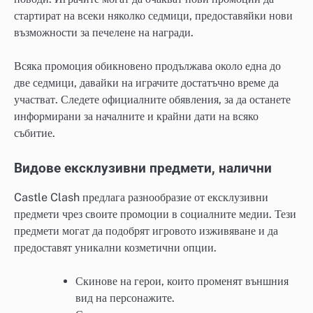
стартират на всеки няколко седмици, предоставяйки нови
възможности за печелене на награди.
Всяка промоция обикновено продължава около една до
две седмици, давайки на играчите достатъчно време да
участват. Следете официалните обявления, за да останете
информирани за началните и крайни дати на всяко
събитие.
Видове ексклузивни предмети, налични
Castle Clash предлага разнообразие от ексклузивни
предмети чрез своите промоции в социалните медии. Тези
предмети могат да подобрят игровото изживяване и да
предоставят уникални козметични опции.
Скинове на герои, които променят външния
вид на персонажите.