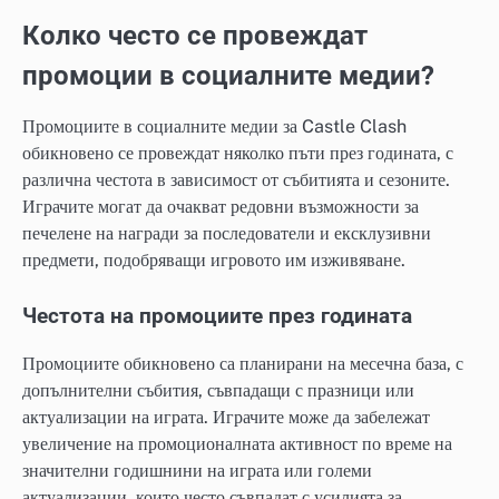
Колко често се провеждат
промоции в социалните медии?
Промоциите в социалните медии за Castle Clash
обикновено се провеждат няколко пъти през годината, с
различна честота в зависимост от събитията и сезоните.
Играчите могат да очакват редовни възможности за
печелене на награди за последователи и ексклузивни
предмети, подобряващи игровото им изживяване.
Честота на промоциите през годината
Промоциите обикновено са планирани на месечна база, с
допълнителни събития, съвпадащи с празници или
актуализации на играта. Играчите може да забележат
увеличение на промоционалната активност по време на
значителни годишнини на играта или големи
актуализации, които често съвпадат с усилията за