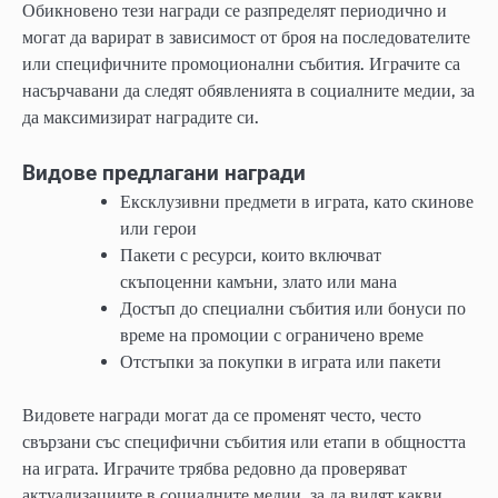
Обикновено тези награди се разпределят периодично и
могат да варират в зависимост от броя на последователите
или специфичните промоционални събития. Играчите са
насърчавани да следят обявленията в социалните медии, за
да максимизират наградите си.
Видове предлагани награди
Ексклузивни предмети в играта, като скинове
или герои
Пакети с ресурси, които включват
скъпоценни камъни, злато или мана
Достъп до специални събития или бонуси по
време на промоции с ограничено време
Отстъпки за покупки в играта или пакети
Видовете награди могат да се променят често, често
свързани със специфични събития или етапи в общността
на играта. Играчите трябва редовно да проверяват
актуализациите в социалните медии, за да видят какви