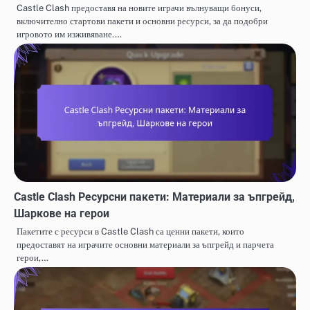
Castle Clash предоставя на новите играчи вълнуващи бонуси,
включително стартови пакети и основни ресурси, за да подобри
игровото им изживяване.…
Castle Clash Ресурсни пакети: Материали за ъпгрейд,
Шаркове на герои
Пакетите с ресурси в Castle Clash са ценни пакети, които
предоставят на играчите основни материали за ъпгрейд и парчета
герои,…