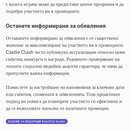
с колеги играчи може да предостави ценни прозрения и да
подобри участието ви в промоциите.
Останете информирани за обявления
Оставането информирано за обявления е от съществено
значение за максимизиране на участието ви в промоциите.
Castle Clash често публикува актуализации относно нови
събития, конкурси и награди. Редовното проверяване на
техните социални медийни акаунти гарантира, че няма да
пропуснете важна информация.
Помислете за настройване на напомняния за ключови дати
или събития, споменати в обявленията. Този проактивен
подход ви помага да планирате участието си ефективно и
да се възползвате напълно от наличните промоции.
КОДОВЕ ЗА ПОДАРЪЦИ В CASTLE CLASH