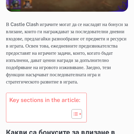
В Castle Clash играчите могат да се насладят на бонуси за
влизане, които ги награждават за последователни дневни
входове, предлагайки разнообразие от предмети и ресурси
в играта. Освен това, ежедневните предизвикателства
предоставят на играчите задачи, които, когато бъдат
изпълнени, дават ценни награди за допълнително
подобряване на игровото изживяване. Заедно, тези
функции насърчават последователната игра и
стратегическото развитие в играта.
Key sections in the article:
Какви са бонусите за влизане в