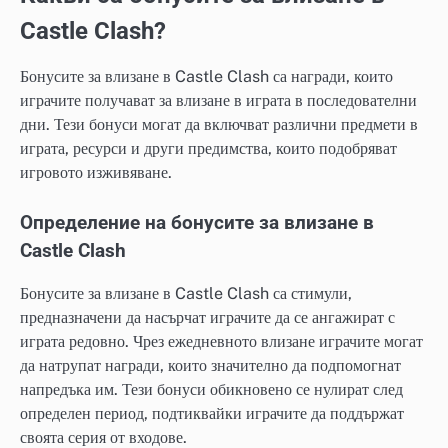
Castle Clash?
Бонусите за влизане в Castle Clash са награди, които
играчите получават за влизане в играта в последователни
дни. Тези бонуси могат да включват различни предмети в
играта, ресурси и други предимства, които подобряват
игровото изживяване.
Определение на бонусите за влизане в
Castle Clash
Бонусите за влизане в Castle Clash са стимули,
предназначени да насърчат играчите да се ангажират с
играта редовно. Чрез ежедневното влизане играчите могат
да натрупат награди, които значително да подпомогнат
напредъка им. Тези бонуси обикновено се нулират след
определен период, подтиквайки играчите да поддържат
своята серия от входове.