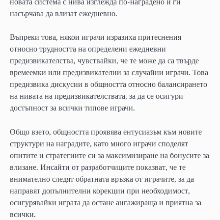
новата система с нива изглежда по-наградено и ги
насърчава да влизат ежедневно.
Въпреки това, някои играчи изразиха притеснения
относно трудността на определени ежедневни
предизвикателства, чувствайки, че те може да са твърде
времеемки или предизвикателни за случайни играчи. Това
предизвика дискусии в общността относно балансирането
на нивата на предизвикателствата, за да се осигури
достъпност за всички типове играчи.
Общо взето, общността проявява ентусиазъм към новите
структури на наградите, като много играчи споделят
опитите и стратегиите си за максимизиране на бонусите за
влизане. Инсайти от разработчиците показват, че те
внимателно следят обратната връзка от играчите, за да
направят допълнителни корекции при необходимост,
осигурявайки играта да остане ангажираща и приятна за
всички.