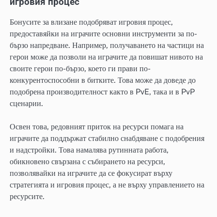
игровия процес
Бонусите за влизане подобряват игровия процес,
предоставяйки на играчите основни инструменти за по-
бързо напредване. Например, получаването на частици на
герои може да позволи на играчите да повишат нивото на
своите герои по-бързо, което ги прави по-
конкурентоспособни в битките. Това може да доведе до
подобрена производителност както в PvE, така и в PvP
сценарии.
Освен това, редовният приток на ресурси помага на
играчите да поддържат стабилно снабдяване с подобрения
и надстройки. Това намалява рутинната работа,
обикновено свързана с събирането на ресурси,
позволявайки на играчите да се фокусират върху
стратегията и игровия процес, а не върху управлението на
ресурсите.