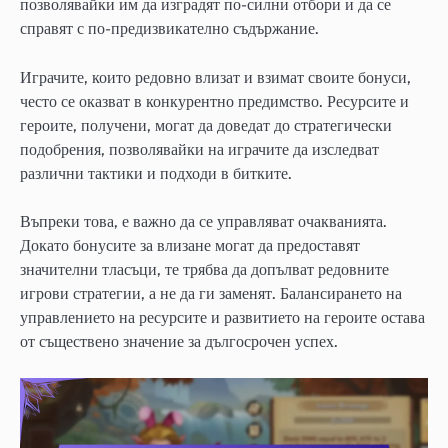
позволявайки им да изградят по-силни отбори и да се
справят с по-предизвикателно съдържание.
Играчите, които редовно влизат и взимат своите бонуси,
често се оказват в конкурентно предимство. Ресурсите и
героите, получени, могат да доведат до стратегически
подобрения, позволявайки на играчите да изследват
различни тактики и подходи в битките.
Въпреки това, е важно да се управляват очакванията.
Докато бонусите за влизане могат да предоставят
значителни тласъци, те трябва да допълват редовните
игрови стратегии, а не да ги заменят. Балансирането на
управлението на ресурсите и развитието на героите остава
от съществено значение за дългосрочен успех.