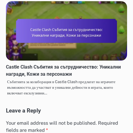
Castle Clash Събития за сътрудничество: Уникални
награди, Кожи за персонажи
Събитията за колаборация в Castle Clash предлагат на играчите
възможността да участват в уникални дейности в играта, които
включват ексклузивни…
Leave a Reply
Your email address will not be published.
Required
fields are marked
*