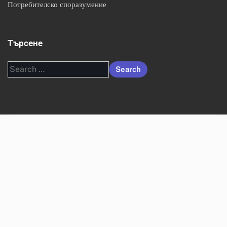
Потребителско споразумение
Търсене
Search
for: