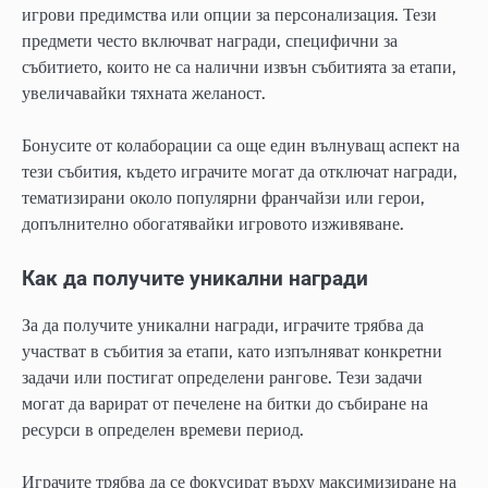
игрови предимства или опции за персонализация. Тези
предмети често включват награди, специфични за
събитието, които не са налични извън събитията за етапи,
увеличавайки тяхната желаност.
Бонусите от колаборации са още един вълнуващ аспект на
тези събития, където играчите могат да отключат награди,
тематизирани около популярни франчайзи или герои,
допълнително обогатявайки игровото изживяване.
Как да получите уникални награди
За да получите уникални награди, играчите трябва да
участват в събития за етапи, като изпълняват конкретни
задачи или постигат определени рангове. Тези задачи
могат да варират от печелене на битки до събиране на
ресурси в определен времеви период.
Играчите трябва да се фокусират върху максимизиране на