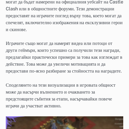
могат да бъдат намерени на официалния уебсайт на Castle
Clash или в общностните форуми. Тези демонстрации
предоставят на играчите поглед върху това, което могат да
спечелят, включително изображения на ексклузивни герои
и скинове.
Играчите също могат да намерят видеа или потоци от
други геймъри, които успешно са получили тези награди,
предлагайки практически примери за това как изглеждат в
действие. Това може да увеличи мотивацията и да
предостави по-ясно разбиране за стойността на наградите.
Споделянето на тези визуализации в игровата общност
може да насърчи вълнението и очакването за
предстоящите събития за етапи, насърчавайки повече
играчи да участват активно.