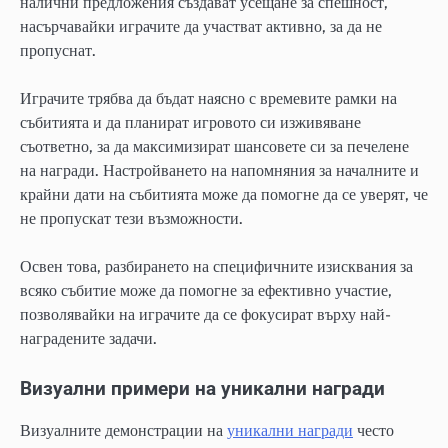
налични предложения създават усещане за спешност,
насърчавайки играчите да участват активно, за да не
пропуснат.
Играчите трябва да бъдат наясно с времевите рамки на
събитията и да планират игровото си изживяване
съответно, за да максимизират шансовете си за печелене
на награди. Настройването на напомняния за началните и
крайни дати на събитията може да помогне да се уверят, че
не пропускат тези възможности.
Освен това, разбирането на специфичните изисквания за
всяко събитие може да помогне за ефективно участие,
позволявайки на играчите да се фокусират върху най-
наградените задачи.
Визуални примери на уникални награди
Визуалните демонстрации на
уникални награди
често