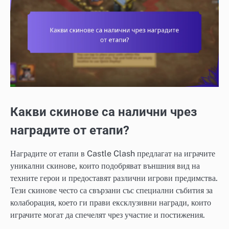
Какви скинове са налични чрез
наградите от етапи?
Наградите от етапи в Castle Clash предлагат на играчите
уникални скинове, които подобряват външния вид на
техните герои и предоставят различни игрови предимства.
Тези скинове често са свързани със специални събития за
колаборация, което ги прави ексклузивни награди, които
играчите могат да спечелят чрез участие и постижения.