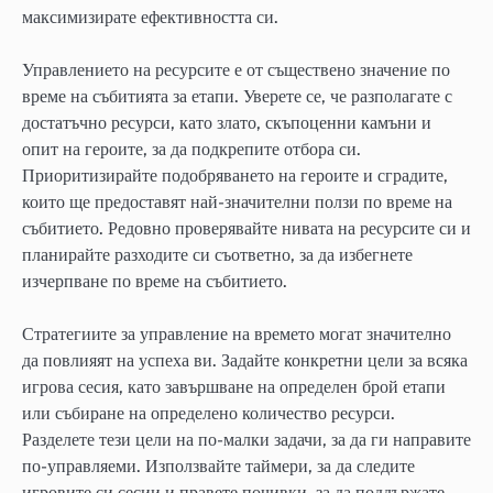
максимизирате ефективността си.
Управлението на ресурсите е от съществено значение по
време на събитията за етапи. Уверете се, че разполагате с
достатъчно ресурси, като злато, скъпоценни камъни и
опит на героите, за да подкрепите отбора си.
Приоритизирайте подобряването на героите и сградите,
които ще предоставят най-значителни ползи по време на
събитието. Редовно проверявайте нивата на ресурсите си и
планирайте разходите си съответно, за да избегнете
изчерпване по време на събитието.
Стратегиите за управление на времето могат значително
да повлияят на успеха ви. Задайте конкретни цели за всяка
игрова сесия, като завършване на определен брой етапи
или събиране на определено количество ресурси.
Разделете тези цели на по-малки задачи, за да ги направите
по-управляеми. Използвайте таймери, за да следите
игровите си сесии и правете почивки, за да поддържате