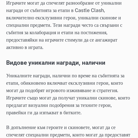
Играчите могат да спечелят разнообразие от уникални
награди от събитията за етапи в Castle Clash,
включително ексклузивни герои, уникални скинове и
специални предмети. Тези награди често са свързани с
събития за колаборация и етапи на постижения,
предоставяйки на играчите стимули да се ангажират
активно в играта.
Видове уникални награди, налични
Уникалните награди, налични по време на събитията за
етапи, обикновено включват ексклузивни герои, които
могат да подобрят игровото изживяване и стратегия.
Играчите също могат да получат уникални скинове, които
предлагат визуални подобрения за техните герои,
правейки ги да изпъкват в битките.
В допълнение към героите и скиновете, могат да се
спечелят специални предмети, които могат да предоставят