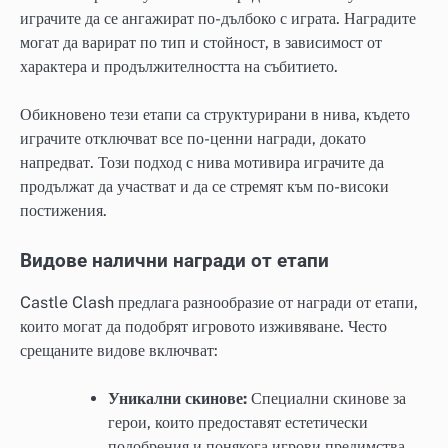
играчите да се ангажират по-дълбоко с играта. Наградите
могат да варират по тип и стойност, в зависимост от
характера и продължителността на събитието.
Обикновено тези етапи са структурирани в нива, където
играчите отключват все по-ценни награди, докато
напредват. Този подход с нива мотивира играчите да
продължат да участват и да се стремят към по-високи
постижения.
Видове налични награди от етапи
Castle Clash предлага разнообразие от награди от етапи,
които могат да подобрят игровото изживяване. Често
срещаните видове включват:
Уникални скинове:
Специални скинове за
герои, които предоставят естетически
подобрения и понякога игрови предимства.