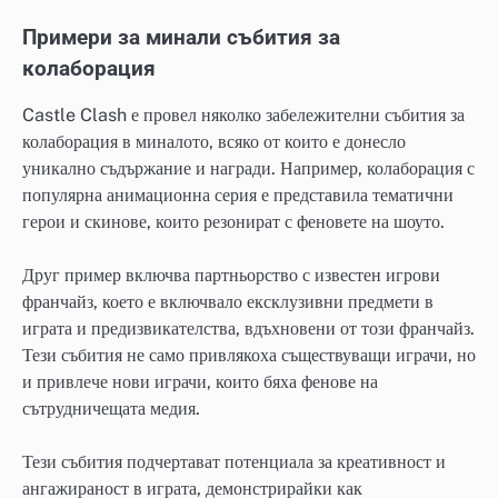
Примери за минали събития за
колаборация
Castle Clash е провел няколко забележителни събития за
колаборация в миналото, всяко от които е донесло
уникално съдържание и награди. Например, колаборация с
популярна анимационна серия е представила тематични
герои и скинове, които резонират с феновете на шоуто.
Друг пример включва партньорство с известен игрови
франчайз, което е включвало ексклузивни предмети в
играта и предизвикателства, вдъхновени от този франчайз.
Тези събития не само привлякоха съществуващи играчи, но
и привлече нови играчи, които бяха фенове на
сътрудничещата медия.
Тези събития подчертават потенциала за креативност и
ангажираност в играта, демонстрирайки как