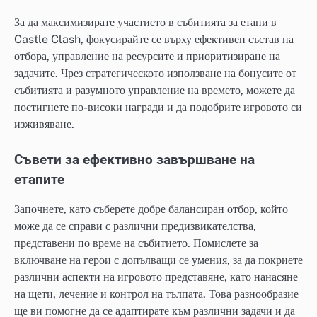
За да максимизирате участието в събитията за етапи в
Castle Clash, фокусирайте се върху ефективен състав на
отбора, управление на ресурсите и приоритизиране на
задачите. Чрез стратегическото използване на бонусите от
събитията и разумното управление на времето, можете да
постигнете по-високи награди и да подобрите игровото си
изживяване.
Съвети за ефективно завършване на
етапите
Започнете, като съберете добре балансиран отбор, който
може да се справи с различни предизвикателства,
представени по време на събитието. Помислете за
включване на герои с допълващи се умения, за да покриете
различни аспекти на игровото представяне, като нанасяне
на щети, лечение и контрол на тълпата. Това разнообразие
ще ви помогне да се адаптирате към различни задачи и да