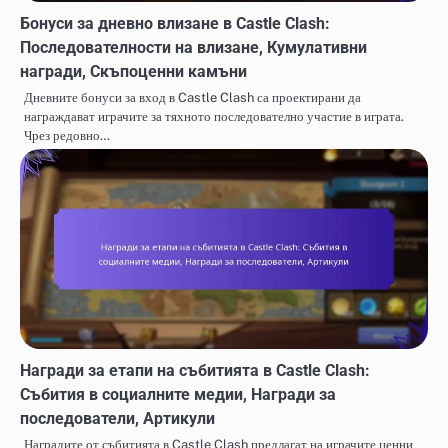
Бонуси за дневно влизане в Castle Clash:
Последователности на влизане, Кумулативни
награди, Скъпоценни камъни
Дневните бонуси за вход в Castle Clash са проектирани да
награждават играчите за тяхното последователно участие в играта.
Чрез редовно…
Награди за етапи на събитията в Castle Clash:
Събития в социалните медии, Награди за
последователи, Артикули
Наградите от събитията в Castle Clash предлагат на играчите ценни