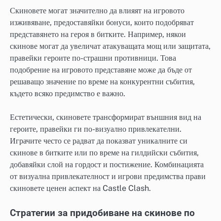
Скиновете могат значително да влияят на игровото
изживяване, предоставяйки бонуси, които подобряват
представянето на героя в битките. Например, някои
скинове могат да увеличат атакуващата мощ или защитата,
правейки героите по-страшни противници. Това
подобрение на игровото представяне може да бъде от
решаващо значение по време на конкурентни събития,
където всяко предимство е важно.
Естетически, скиновете трансформират външния вид на
героите, правейки ги по-визуално привлекателни.
Играчите често се радват да показват уникалните си
скинове в битките или по време на гилдийски събития,
добавяйки слой на гордост и постижение. Комбинацията
от визуална привлекателност и игрови предимства прави
скиновете ценен аспект на Castle Clash.
Стратегии за придобиване на скинове по