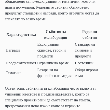
обикновено са по-ексклузивни и тематични, което ги
прави по-желани. Редовните събития обикновено
предлагат стандартни награди, които играчите могат да
спечелят по всяко време.
Събития за
Редовни
Характеристика
колаборация
събития
Ексклузивни
Стандартни
Награди
скинове, герои и
скинове и
предмети
предмети
Продължителност
Ограничено време
Постоянни
Базирани на
Общи игрови
Тематика
франчайз или медия
теми
Освен това, събитията за колаборация често включват
уникални квестове и предизвикателства, които са
специално проектирани да съответстват на темата,
предоставяйки ново изживяване за играчите.