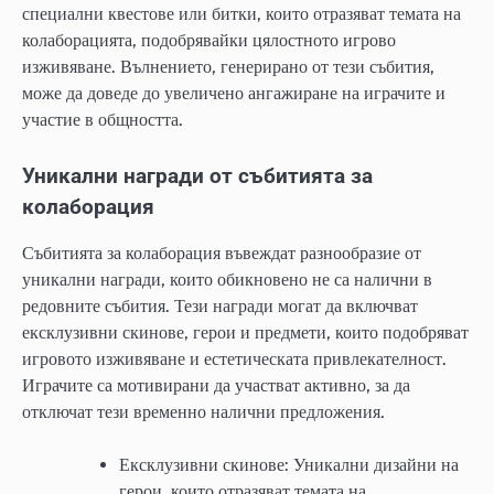
специални квестове или битки, които отразяват темата на
колаборацията, подобрявайки цялостното игрово
изживяване. Вълнението, генерирано от тези събития,
може да доведе до увеличено ангажиране на играчите и
участие в общността.
Уникални награди от събитията за
колаборация
Събитията за колаборация въвеждат разнообразие от
уникални награди, които обикновено не са налични в
редовните събития. Тези награди могат да включват
ексклузивни скинове, герои и предмети, които подобряват
игровото изживяване и естетическата привлекателност.
Играчите са мотивирани да участват активно, за да
отключат тези временно налични предложения.
Ексклузивни скинове: Уникални дизайни на
герои, които отразяват темата на