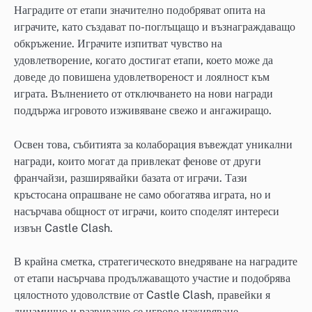
Наградите от етапи значително подобряват опита на
играчите, като създават по-поглъщащо и възнаграждаващо
обкръжение. Играчите изпитват чувство на
удовлетворение, когато достигат етапи, което може да
доведе до повишена удовлетвореност и лоялност към
играта. Вълнението от отключването на нови награди
поддържа игровото изживяване свежо и ангажиращо.
Освен това, събитията за колаборация въвеждат уникални
награди, които могат да привлекат фенове от други
франчайзи, разширявайки базата от играчи. Тази
кръстосана опрашване не само обогатява играта, но и
насърчава общност от играчи, които споделят интереси
извън Castle Clash.
В крайна сметка, стратегическото внедряване на наградите
от етапи насърчава продължаващото участие и подобрява
цялостното удоволствие от Castle Clash, правейки я
динамично и развиващо се игрово изживяване.