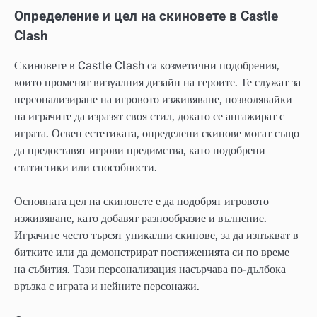
Определение и цел на скиновете в Castle
Clash
Скиновете в Castle Clash са козметични подобрения,
които променят визуалния дизайн на героите. Те служат за
персонализиране на игровото изживяване, позволявайки
на играчите да изразят своя стил, докато се ангажират с
играта. Освен естетиката, определени скинове могат също
да предоставят игрови предимства, като подобрени
статистики или способности.
Основната цел на скиновете е да подобрят игровото
изживяване, като добавят разнообразие и вълнение.
Играчите често търсят уникални скинове, за да изпъкват в
битките или да демонстрират постиженията си по време
на събития. Тази персонализация насърчава по-дълбока
връзка с играта и нейните персонажи.