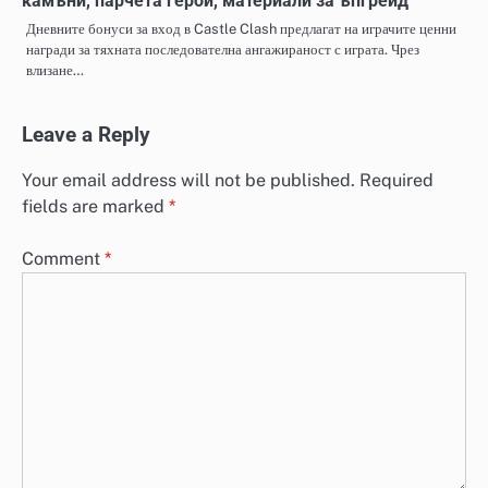
камъни, парчета герои, материали за ъпгрейд
Дневните бонуси за вход в Castle Clash предлагат на играчите ценни
награди за тяхната последователна ангажираност с играта. Чрез
влизане…
Leave a Reply
Your email address will not be published.
Required
fields are marked
*
Comment
*