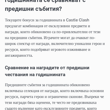
годишнината се сравняват с
предишни събития?
Текущите бонуси за годишнината в Castle Clash
предлагат комбинация от ексклузивни предмети и
награди, които обикновено са по-привлекателни от тези
на предишни събития. Играчите могат да очакват по-
широк спектър от награди, включително уникални герои и
ресурси, които подобряват игровото изживяване и
ангажираността.
Сравнение на наградите от предишни
чествания на годишнината
Предишните събития за годишнината обикновено
включваха селекция от награди, които включваха основни
ресурси, парчета герои и ограничени скинове. Въпреки че
тези награди бяха оценени, те често не предизвикваха
същото вълнение като ексклузивните предмети, които