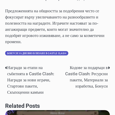
Предложенията на общността за подобрения често се
фокусират върху увеличаването на разнообразието и
полезността на наградите. Играчите настояват за по-
ангажиращи предмети, които могат значително да
подобрят игровото изживяване, а не само за козметични
промени.
БОНУСИ ЗА ДНЕВНО ВЛИЗАНЕ В CASTLE CLASH
Награди за етапи на
Кодове за подаръци в
Post
събитията в Castle Clash:
Castle Clash: Ресурсни
navigation
Награди за нови играчи,
пакети, Материали за
Стартови пакети,
изработка, Бонуси
Скъпоценни камъни
Related Posts