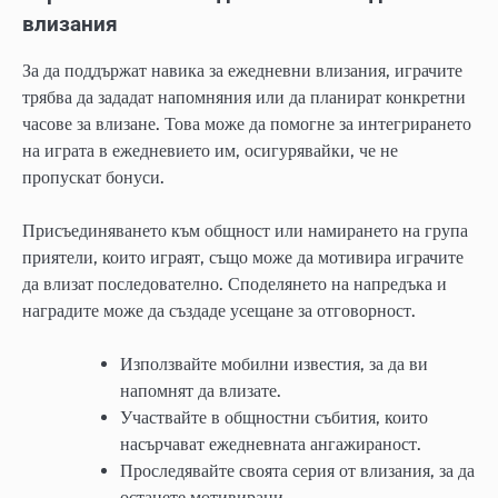
влизания
За да поддържат навика за ежедневни влизания, играчите
трябва да зададат напомняния или да планират конкретни
часове за влизане. Това може да помогне за интегрирането
на играта в ежедневието им, осигурявайки, че не
пропускат бонуси.
Присъединяването към общност или намирането на група
приятели, които играят, също може да мотивира играчите
да влизат последователно. Споделянето на напредъка и
наградите може да създаде усещане за отговорност.
Използвайте мобилни известия, за да ви
напомнят да влизате.
Участвайте в общностни събития, които
насърчават ежедневната ангажираност.
Проследявайте своята серия от влизания, за да
останете мотивирани.