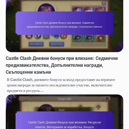
Castle Clash Дневни бонуси при влизане: Седмични
предизвикателства, Допълнителни награди,
Скъпоценни камъни
В Castle Clash, дневните бонуси за вход предоставят на играчите
ценни награди за тяхното последователно участие, включително
предмети и ресурси,…