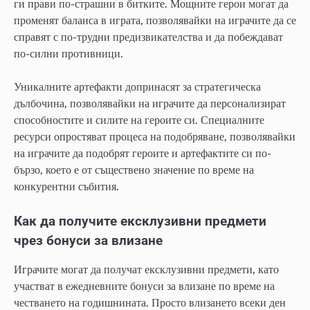
ги прави по-страшни в битките. Мощните герои могат да
променят баланса в играта, позволявайки на играчите да се
справят с по-трудни предизвикателства и да побеждават
по-силни противници.
Уникалните артефакти допринасят за стратегическа
дълбочина, позволявайки на играчите да персонализират
способностите и силите на героите си. Специалните
ресурси опростяват процеса на подобряване, позволявайки
на играчите да подобрят героите и артефактите си по-
бързо, което е от съществено значение по време на
конкурентни събития.
Как да получите ексклузивни предмети
чрез бонуси за влизане
Играчите могат да получат ексклузивни предмети, като
участват в ежедневните бонуси за влизане по време на
честването на годишнината. Просто влизането всеки ден