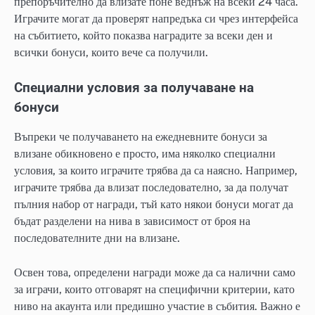
препоръчително да влизате поне веднъж на всеки 24 часа.
Играчите могат да проверят напредъка си чрез интерфейса
на събитието, който показва наградите за всеки ден и
всички бонуси, които вече са получили.
Специални условия за получаване на
бонуси
Въпреки че получаването на ежедневните бонуси за
влизане обикновено е просто, има няколко специални
условия, за които играчите трябва да са наясно. Например,
играчите трябва да влизат последователно, за да получат
пълния набор от награди, тъй като някои бонуси могат да
бъдат разделени на нива в зависимост от броя на
последователните дни на влизане.
Освен това, определени награди може да са налични само
за играчи, които отговарят на специфични критерии, като
ниво на акаунта или предишно участие в събития. Важно е