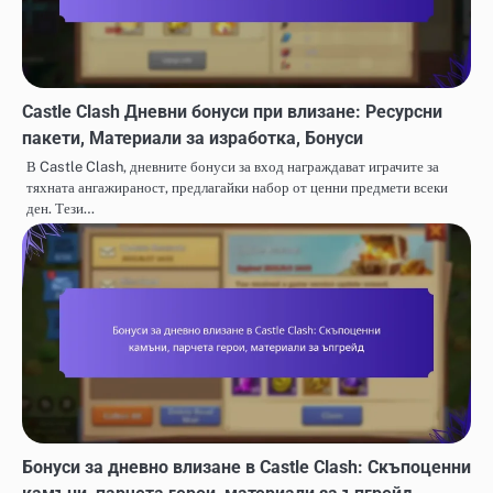
Castle Clash Дневни бонуси при влизане: Ресурсни
пакети, Материали за изработка, Бонуси
В Castle Clash, дневните бонуси за вход награждават играчите за
тяхната ангажираност, предлагайки набор от ценни предмети всеки
ден. Тези…
Бонуси за дневно влизане в Castle Clash: Скъпоценни