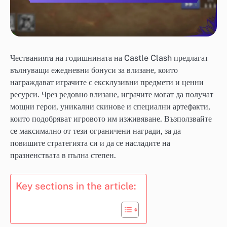
Честванията на годишнината на Castle Clash предлагат
вълнуващи ежедневни бонуси за влизане, които
награждават играчите с ексклузивни предмети и ценни
ресурси. Чрез редовно влизане, играчите могат да получат
мощни герои, уникални скинове и специални артефакти,
които подобряват игровото им изживяване. Възползвайте
се максимално от тези ограничени награди, за да
повишите стратегията си и да се насладите на
празненствата в пълна степен.
Key sections in the article: