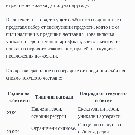
играчите не можеха да получат другаде.
В контекста на това, текущото събитие за годишнината
представя набор от ексклузивни предмети, които не са
били налични в предишни чествания. Това включва
уникални герои и мощни артефакти, които значително
влияят на игровото изживяване, правейки текущите
предложения по-желани.
Ето кратко сравнение на наградите от предишни събития
спрямо текущото честване:
Година на
Награди от текущото
Типични награди
събитието
събитие
Парчета герои,
Ексклузивни герои,
2021
основни ресурси
уникални артефакти
Специална валута за
Ограничени скинове,
2022
събития, редки