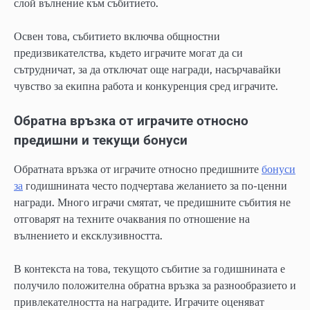
слой вълнение към събитието.
Освен това, събитието включва общностни
предизвикателства, където играчите могат да си
сътрудничат, за да отключат още награди, насърчавайки
чувство за екипна работа и конкуренция сред играчите.
Обратна връзка от играчите относно
предишни и текущи бонуси
Обратната връзка от играчите относно предишните
бонуси
за
годишнината често подчертава желанието за по-ценни
награди. Много играчи смятат, че предишните събития не
отговарят на техните очаквания по отношение на
вълнението и ексклузивността.
В контекста на това, текущото събитие за годишнината е
получило положителна обратна връзка за разнообразието и
привлекателността на наградите. Играчите оценяват