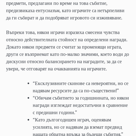
предмети, предлагани по време на това събитие,
предизвикаха ентусиазъм, като играчите са нетърпеливи
да ги събират и да подобряват игровото си изживяване.
Въпреки това, някои играчи изразиха смесени чувства
относно действителната стойност на определени награди.
Докато някои предмети се считат за променящи играта,
други се възприемат като по-малко значими, което води до
дискусии относно балансирането на наградите, за да се
увери, че отговарят на очакванията на играчите.
“Ексклузивните скинове са невероятни, но се
надявам ресурсите да са по-съществени!”
“Обичам събитието за годишнината, но някои
награди изглеждат недостатъчни в сравнение
с предишни години.”
“Като дългогодишен играч, оценявам
усилията, но се надявам да вземат предвид
нашата обратна връзка за бъдещи събития.”