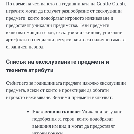
По време на честването на годишнината на Castle Clash,
играчите могат да получат разнообразие от ексклузивни
предмети, които подобряват игровото изживяване и
предоставят уникални предимства. Тези предмети
включват мощни герои, ексклузивни скинове, уникални
артефакти и специални ресурси, които са налични само за
ограничен период.
Списък на ексклузивните предмети и
техните атрибути
Събитието за годишнината предлага няколко ексклузивни
предмета, всеки от които е проектиран да обогати
игровото изживяване. Значими предмети включват:
Ексклузивни скинове:
Уникални визуални
подобрения за герои, които подобряват
външния им вид и могат да предоставят
игрови бонуси.