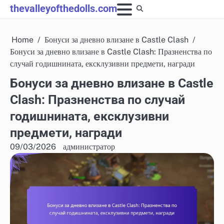
Skip
thevalleyofthedolls.com
to
content
Home
Бонуси за дневно влизане в Castle Clash
Бонуси за дневно влизане в Castle Clash: Празненства по
случай годишнината, ексклузивни предмети, награди
Бонуси за дневно влизане в Castle
Clash: Празненства по случай
годишнината, ексклузивни
предмети, награди
09/03/2026
администратор