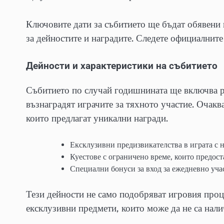
Ключовите дати за събитието ще бъдат обявени 
за дейностите и наградите. Следете официалните 
Дейности и характеристики на събитието
Събитието по случай годишнината ще включва р
възнаградят играчите за тяхното участие. Очакв
които предлагат уникални награди.
Ексклузивни предизвикателства в играта с н
Куестове с ограничено време, които предос
Специални бонуси за вход за ежедневно уча
Тези дейности не само подобряват игровия проце
ексклузивни предмети, които може да не са нали