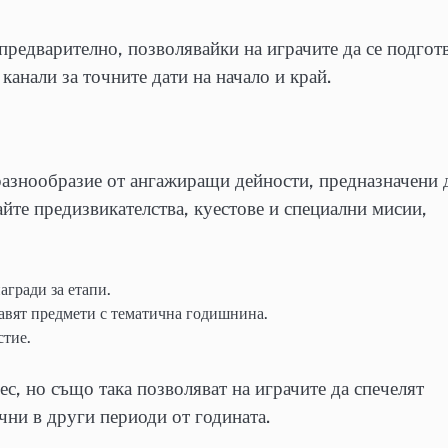
предварително, позволявайки на играчите да се подгот
канали за точните дати на начало и край.
азнообразие от ангажиращи дейности, предназначени 
айте предизвикателства, куестове и специални мисии,
агради за етапи.
тавят предмети с тематична годишнина.
стие.
с, но също така позволяват на играчите да спечелят
чни в други периоди от годината.