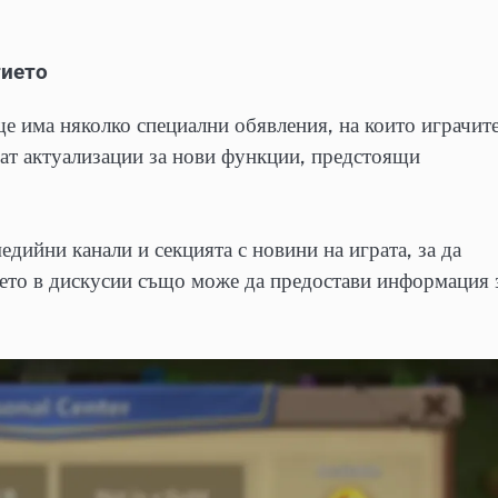
тието
е има няколко специални обявления, на които играчит
ват актуализации за нови функции, предстоящи
дийни канали и секцията с новини на играта, за да
ието в дискусии също може да предостави информация 