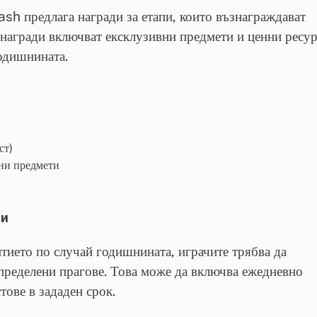
sh предлага награди за етапи, които възнаграждават
 награди включват ексклузивни предмети и ценни ресур
одишнината.
ст)
лни предмети
пи
битието по случай годишнината, играчите трябва да
пределени прагове. Това може да включва ежедневно
тове в зададен срок.