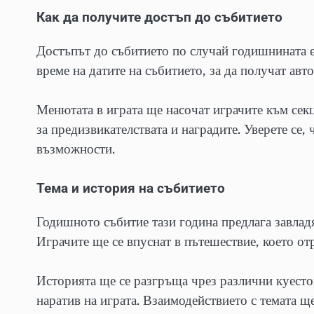
Как да получите достъп до събитието
Достъпът до събитието по случай годишнината е
време на датите на събитието, за да получат авт
Менютата в играта ще насочат играчите към сек
за предизвикателствата и наградите. Уверете се,
възможности.
Тема и история на събитието
Годишното събитие тази година предлага завладя
Играчите ще се впуснат в пътешествие, което от
Историята ще се разгръща чрез различни куестов
наратив на играта. Взаимодействието с темата 