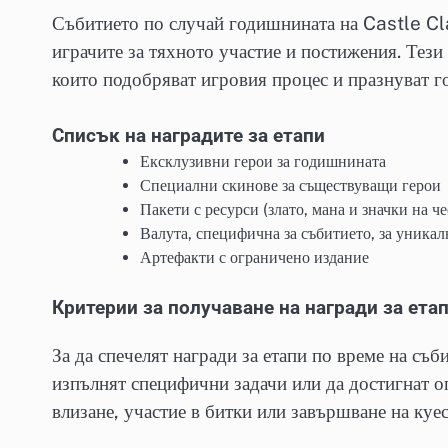
Събитието по случай годишнината на Castle Cla
играчите за тяхното участие и постижения. Тези
които подобряват игровия процес и празнуват г
Списък на наградите за етапи
Ексклузивни герои за годишнината
Специални скинове за съществуващи герои
Пакети с ресурси (злато, мана и значки на че
Валута, специфична за събитието, за уника
Артефакти с ограничено издание
Критерии за получаване на награди за ета
За да спечелят награди за етапи по време на съ
изпълнят специфични задачи или да достигнат о
влизане, участие в битки или завършване на куес