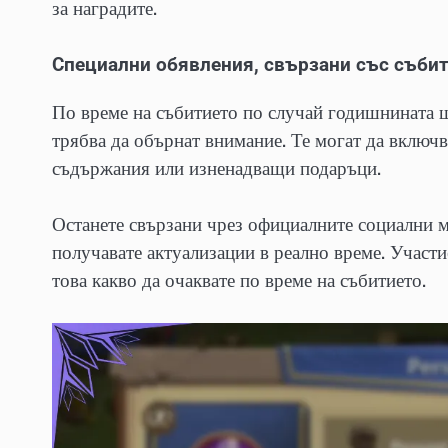
за наградите.
Специални обявления, свързани със съби
По време на събитието по случай годишнината щ
трябва да обърнат внимание. Те могат да включ
съдържания или изненадващи подаръци.
Останете свързани чрез официалните социални ме
получавате актуализации в реално време. Участ
това какво да очаквате по време на събитието.