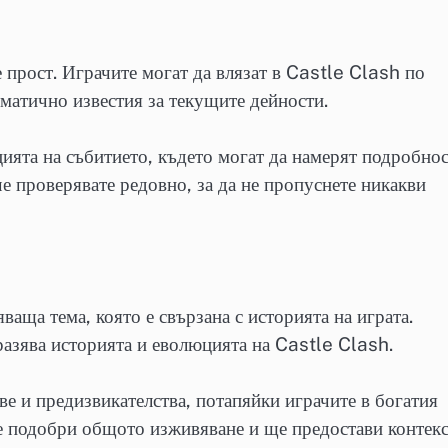
 прост. Играчите могат да влязат в Castle Clash по
оматично известия за текущите дейности.
цията на събитието, където могат да намерят подробно
 че проверявате редовно, за да не пропуснете никакви
ваща тема, която е свързана с историята на играта.
разява историята и еволюцията на Castle Clash.
е и предизвикателства, потапяйки играчите в богатия
ще подобри общото изживяване и ще предостави контек