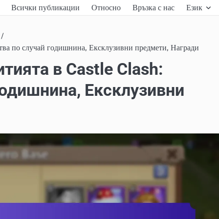
Всички публикации
Относно
Връзка с нас
Език
ства по случай годишнина, Ексклузивни предмети, Награди
тията в Castle Clash:
годишнина, Ексклузивни