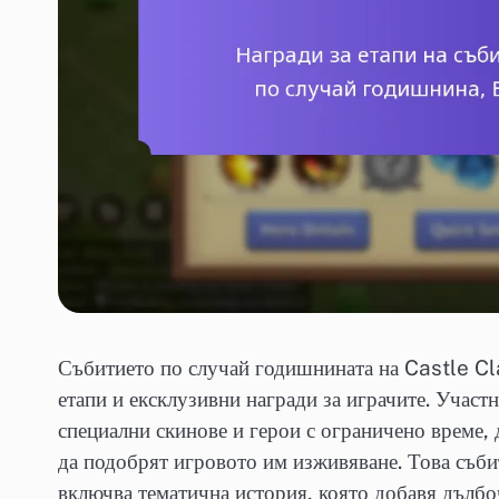
Събитието по случай годишнината на Castle Cl
етапи и ексклузивни награди за играчите. Участ
специални скинове и герои с ограничено време, 
да подобрят игровото им изживяване. Това съби
включва тематична история, която добавя дълбо