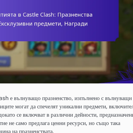
ash е вълнуващо празненство, изпълнено с вълнуващи
ниците могат да спечелят уникални предмети, включите
докато се включват в различни дейности, предназначен
тие не само предлага ценни ресурси, но също така
чина на празненствата.