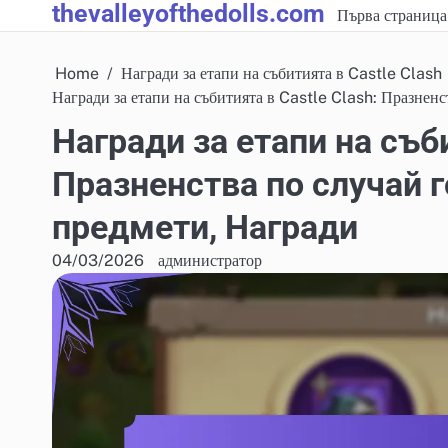
thevalleyofthedolls.com
Skip
Първа страница
to
content
Home
Награди за етапи на събитията в Castle Clash
Награди за етапи на събитията в Castle Clash: Празнен
Награди за етапи на съби
Празненства по случай 
предмети, Награди
04/03/2026
администратор