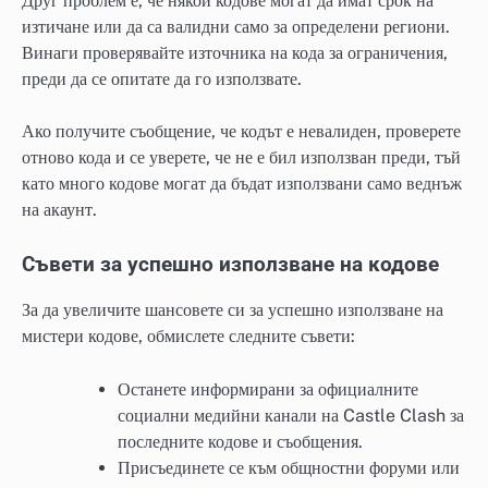
Друг проблем е, че някои кодове могат да имат срок на
изтичане или да са валидни само за определени региони.
Винаги проверявайте източника на кода за ограничения,
преди да се опитате да го използвате.
Ако получите съобщение, че кодът е невалиден, проверете
отново кода и се уверете, че не е бил използван преди, тъй
като много кодове могат да бъдат използвани само веднъж
на акаунт.
Съвети за успешно използване на кодове
За да увеличите шансовете си за успешно използване на
мистери кодове, обмислете следните съвети:
Останете информирани за официалните
социални медийни канали на Castle Clash за
последните кодове и съобщения.
Присъединете се към общностни форуми или