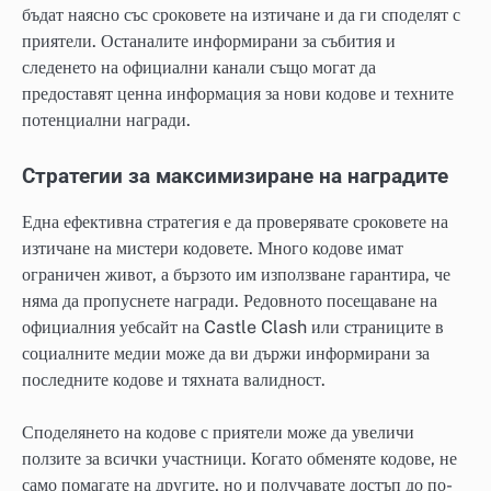
бъдат наясно със сроковете на изтичане и да ги споделят с
приятели. Останалите информирани за събития и
следенето на официални канали също могат да
предоставят ценна информация за нови кодове и техните
потенциални награди.
Стратегии за максимизиране на наградите
Една ефективна стратегия е да проверявате сроковете на
изтичане на мистери кодовете. Много кодове имат
ограничен живот, а бързото им използване гарантира, че
няма да пропуснете награди. Редовното посещаване на
официалния уебсайт на Castle Clash или страниците в
социалните медии може да ви държи информирани за
последните кодове и тяхната валидност.
Споделянето на кодове с приятели може да увеличи
ползите за всички участници. Когато обменяте кодове, не
само помагате на другите, но и получавате достъп до по-