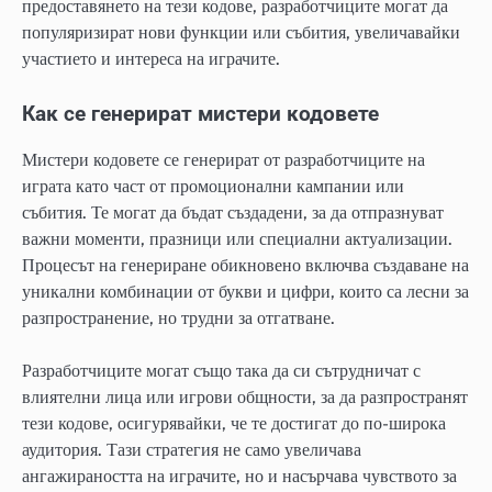
предоставянето на тези кодове, разработчиците могат да
популяризират нови функции или събития, увеличавайки
участието и интереса на играчите.
Как се генерират мистери кодовете
Мистери кодовете се генерират от разработчиците на
играта като част от промоционални кампании или
събития. Те могат да бъдат създадени, за да отпразнуват
важни моменти, празници или специални актуализации.
Процесът на генериране обикновено включва създаване на
уникални комбинации от букви и цифри, които са лесни за
разпространение, но трудни за отгатване.
Разработчиците могат също така да си сътрудничат с
влиятелни лица или игрови общности, за да разпространят
тези кодове, осигурявайки, че те достигат до по-широка
аудитория. Тази стратегия не само увеличава
ангажираността на играчите, но и насърчава чувството за