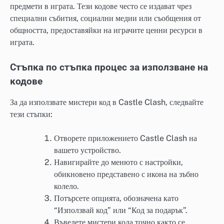
предмети в играта. Тези кодове често се издават чрез
специални събития, социални медии или съобщения от
общността, предоставяйки на играчите ценни ресурси в
играта.
Стъпка по стъпка процес за използване на
кодове
За да използвате мистери код в Castle Clash, следвайте
тези стъпки:
Отворете приложението Castle Clash на
вашето устройство.
Навигирайте до менюто с настройки,
обикновено представено с икона на зъбно
колело.
Потърсете опцията, обозначена като
“Използвай код” или “Код за подарък”.
Въведете мистери кода точно както се