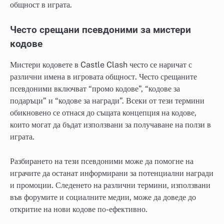
общност в играта.
Често срещани псевдоними за мистери
кодове
Мистери кодовете в Castle Clash често се наричат с
различни имена в игровата общност. Често срещаните
псевдоними включват “промо кодове”, “кодове за
подаръци” и “кодове за награди”. Всеки от тези термини
обикновено се отнася до същата концепция на кодове,
които могат да бъдат използвани за получаване на ползи в
играта.
Разбирането на тези псевдоними може да помогне на
играчите да останат информирани за потенциални награди
и промоции. Следенето на различни термини, използвани
във форумите и социалните медии, може да доведе до
откритие на нови кодове по-ефективно.