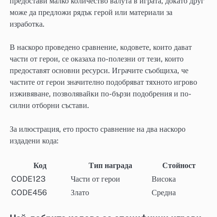
предостави малко количество валута в играта, докато друг
може да предложи рядък герой или материали за
изработка.
В наскоро проведено сравнение, кодовете, които дават
части от герои, се оказаха по-полезни от тези, които
предоставят основни ресурси. Играчите съобщиха, че
частите от герои значително подобряват тяхното игрово
изживяване, позволявайки по-бързи подобрения и по-
силни отборни състави.
За илюстрация, ето просто сравнение на два наскоро
издадени кода:
Код
Тип награда
Стойност
CODE123
Части от герои
Висока
CODE456
Злато
Средна