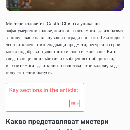
Мистери кодовете в Castle Clash са уникални
алфанумерични кодове, които играчите могат да използват
за получаване на вълнуващи награди в играта. Тези кодове
често отключват изненадващи предмети, ресурси и герои,
които подобряват цялостното игрово изживяване. Като
следят специални събития и съобщения от общността,
играчите могат да открият и използват тези кодове, за да
получат ценни бонуси.
Key sections in the article:
Какво представляват мистери