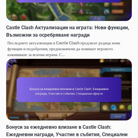
Castle Clash Актуализации на играта: Нови функции,
Възможни за осребряване награди
Последните актуализации в Castle Clash предлагат редица нови
функции и подобрения, предназначени да повишат игровото
изживяване за всички играчи. С…
Бонуси за ежедневно влизане в Castle Clash:
Ежедневни награди, Участие в събития, Специални