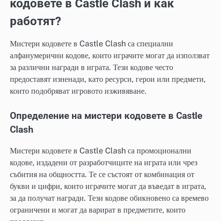
кодовете в Castle Clash и как
работят?
Мистери кодовете в Castle Clash са специални
алфанумерични кодове, които играчите могат да използват
за различни награди в играта. Тези кодове често
предоставят изненади, като ресурси, герои или предмети,
които подобряват игровото изживяване.
Определение на мистери кодовете в Castle
Clash
Мистери кодовете в Castle Clash са промоционални
кодове, издадени от разработчиците на играта или чрез
събития на общността. Те се състоят от комбинация от
букви и цифри, които играчите могат да въведат в играта,
за да получат награди. Тези кодове обикновено са времево
ограничени и могат да варират в предметите, които