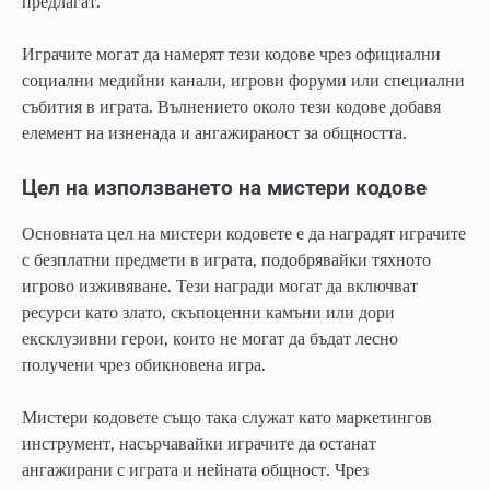
предлагат.
Играчите могат да намерят тези кодове чрез официални
социални медийни канали, игрови форуми или специални
събития в играта. Вълнението около тези кодове добавя
елемент на изненада и ангажираност за общността.
Цел на използването на мистери кодове
Основната цел на мистери кодовете е да наградят играчите
с безплатни предмети в играта, подобрявайки тяхното
игрово изживяване. Тези награди могат да включват
ресурси като злато, скъпоценни камъни или дори
ексклузивни герои, които не могат да бъдат лесно
получени чрез обикновена игра.
Мистери кодовете също така служат като маркетингов
инструмент, насърчавайки играчите да останат
ангажирани с играта и нейната общност. Чрез