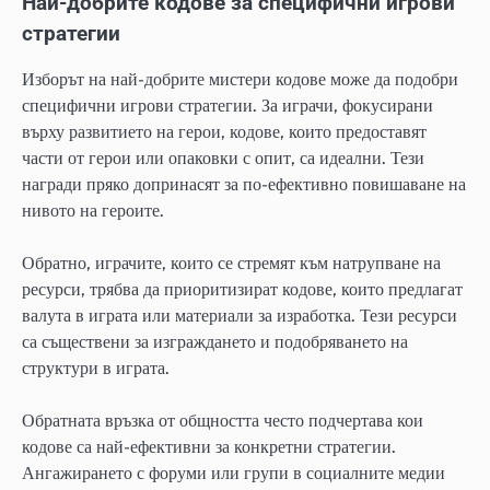
Най-добрите кодове за специфични игрови
стратегии
Изборът на най-добрите мистери кодове може да подобри
специфични игрови стратегии. За играчи, фокусирани
върху развитието на герои, кодове, които предоставят
части от герои или опаковки с опит, са идеални. Тези
награди пряко допринасят за по-ефективно повишаване на
нивото на героите.
Обратно, играчите, които се стремят към натрупване на
ресурси, трябва да приоритизират кодове, които предлагат
валута в играта или материали за изработка. Тези ресурси
са съществени за изграждането и подобряването на
структури в играта.
Обратната връзка от общността често подчертава кои
кодове са най-ефективни за конкретни стратегии.
Ангажирането с форуми или групи в социалните медии