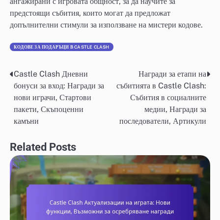
ангажирани с игровата общност, за да научите за
предстоящи събития, които могат да предложат
допълнителни стимули за използване на мистери кодове.
КОДОВЕ ЗА ПОДАРЪЦИ В CASTLE CLASH
Castle Clash Дневни
Награди за етапи на
Post
бонуси за вход: Награди за
събитията в Castle Clash:
navigation
нови играчи, Стартови
Събития в социалните
пакети, Скъпоценни
медии, Награди за
камъни
последователи, Артикули
Related Posts