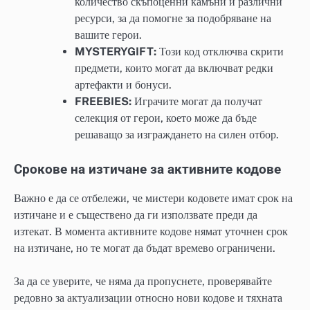
количество скъпоценни камъни и различни
ресурси, за да помогне за подобряване на
вашите герои.
MYSTERYGIFT:
Този код отключва скрити
предмети, които могат да включват редки
артефакти и бонуси.
FREEBIES:
Играчите могат да получат
селекция от герои, което може да бъде
решаващо за изграждането на силен отбор.
Срокове на изтичане за активните кодове
Важно е да се отбележи, че мистери кодовете имат срок на
изтичане и е съществено да ги използвате преди да
изтекат. В момента активните кодове нямат уточнен срок
на изтичане, но те могат да бъдат времево ограничени.
За да се уверите, че няма да пропуснете, проверявайте
редовно за актуализации относно нови кодове и тяхната