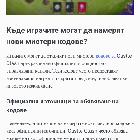
Къде играчите могат да намерят
нови мистери кодове?
Играчите могат да открият нови мистери
кодове за
Castle
Clash чрез различни официални и общностно
управлявани канали. Тези кодове често предоставят
изненадващи награди и скрити предмети, подобрявайки
игровото изживяване.
Официални източници за обявяване на
кодове
Най-надеждният начин да намерите нови мистери кодове е
чрез официални източници. Castle Clash често обявява
кодове на своя официален уебсайт и чрез известия в