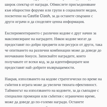
широк спектър от награди. Обмислете присъединяване
към общностни форуми или групи в социалните медии,
посветени на Castle Clash, за да останете свързани с
други играчи и да споделяте ценна информация.
Експериментирането с различни кодове е друг начин за
максимизиране на наградите. Някои кодове могат да
предоставят по-добри предмети или ресурси от други, така
че опитването на различни комбинации може да доведе до
неочаквани бонуси. Записвайте наградите, които
получавате от всеки код, за да идентифицирате кои
предоставят най-добрите възвръщаемости.
Накрая, използването на кодове стратегически по време на
събития в играта може да увеличи тяхната ефективност.
Таймингът на използването на кодовете, за да съвпадне с
специални промоции или събития с ограничено време,
може да доведе до по-големи награди. Останете