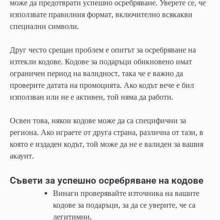
може да предотврати успешно осребряване. Уверете се, че
използвате правилния формат, включително всякакви
специални символи.
Друг често срещан проблем е опитът за осребряване на
изтекли кодове. Кодове за подаръци обикновено имат
ограничен период на валидност, така че е важно да
проверите датата на промоцията. Ако кодът вече е бил
използван или не е активен, той няма да работи.
Освен това, някои кодове може да са специфични за
региона. Ако играете от друга страна, различна от тази, в
която е издаден кодът, той може да не е валиден за вашия
акаунт.
Съвети за успешно осребряване на кодове
Винаги проверявайте източника на вашите
кодове за подаръци, за да се уверите, че са
легитимни.