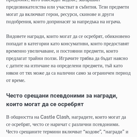
предизвикателства или участват в събития. Тези предмети
могат да включват герои, ресурси, скинове и други
подобрения, които допринасят за напредъка на играча.
Видовете награди, които могат да се осребрят, обикновено
попадат в категории като консумативи, които предоставят
временно увеличаване, и постоянни предмети, които
предлагат трайни ползи. Играчите трябва да бъдат наясно
с датите на изтичане на определени предмети, тъй като
някои от тях може да са налични само за ограничен период
от време.
Често срещани псевдоними за награди,
които могат да се осребрят
В общността на Castle Clash, наградите, които могат да
се осребрят, често се наричат с различни псевдоними.
Често срещаните термини включват “кодове”, “награди” и