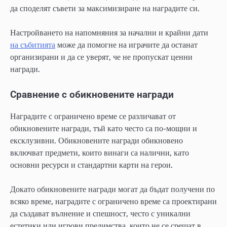
да споделят съвети за максимизиране на наградите си.
Настройването на напомняния за начални и крайни дати
на събитията
може да помогне на играчите да останат
организирани и да се уверят, че не пропускат ценни
награди.
Сравнение с обикновените награди
Наградите с ограничено време се различават от
обикновените награди, тъй като често са по-мощни и
ексклузивни. Обикновените награди обикновено
включват предмети, които винаги са налични, като
основни ресурси и стандартни карти на герои.
Докато обикновените награди могат да бъдат получени по
всяко време, наградите с ограничено време са проектирани
да създават вълнение и спешност, често с уникални
естетики или игрови предимства, които не се срещат в