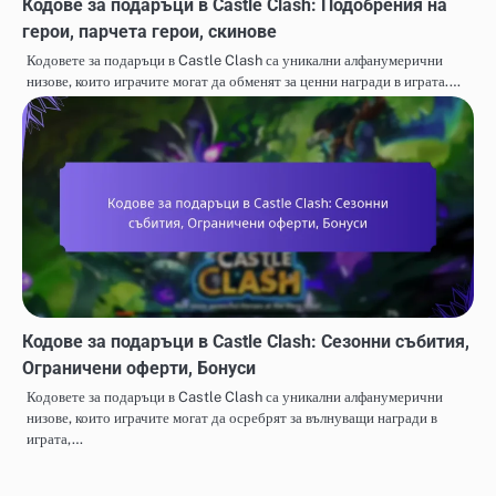
Кодове за подаръци в Castle Clash: Подобрения на
герои, парчета герои, скинове
Кодовете за подаръци в Castle Clash са уникални алфанумерични
низове, които играчите могат да обменят за ценни награди в играта.…
Кодове за подаръци в Castle Clash: Сезонни събития,
Ограничени оферти, Бонуси
Кодовете за подаръци в Castle Clash са уникални алфанумерични
низове, които играчите могат да осребрят за вълнуващи награди в
играта,…