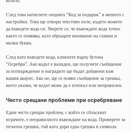
колело.
След това натиснете опцията “Код за подарък” в менюто с
настройки. Това ще отвори текстово поле, където можете
да въведете кода си. Уверете се, че въвеждате кода точно
както се появява, като обръщате внимание на главни и
малки букви.
След като въведете кода, кликнете върху бутона
“Осребри”. Ако кодът е валиден, ще получите съобщение
за потвърждение и наградите ще бъдат добавени към
вашия акаунт. Ако не, ще се появи съобщение за грешка,
което указва, че кодът може да е изтекъл или неправилен.
Често срещани проблеми при осребряване
Един често срещан проблем, с който се сблъскват
играчите, е неправилното въвеждане на кода. Проверете за
печатни грешки, тъй като дори една грешка в символа