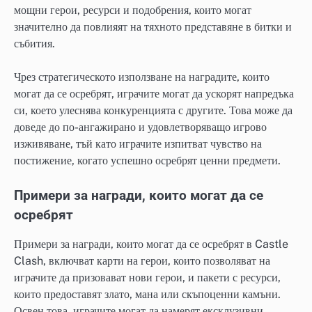
мощни герои, ресурси и подобрения, които могат
значително да повлияят на тяхното представяне в битки и
събития.
Чрез стратегическото използване на наградите, които
могат да се осребрят, играчите могат да ускорят напредъка
си, което улеснява конкуренцията с другите. Това може да
доведе до по-ангажирано и удовлетворяващо игрово
изживяване, тъй като играчите изпитват чувство на
постижение, когато успешно осребрят ценни предмети.
Примери за награди, които могат да се
осребрят
Примери за награди, които могат да се осребрят в Castle
Clash, включват карти на герои, които позволяват на
играчите да призовават нови герои, и пакети с ресурси,
които предоставят злато, мана или скъпоценни камъни.
Освен това, играчите могат да намерят ексклузивни