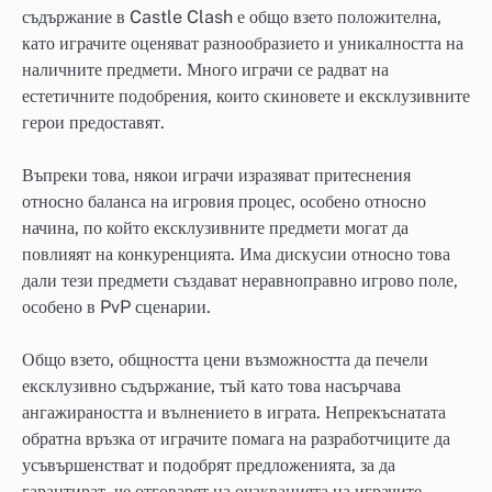
съдържание в Castle Clash е общо взето положителна,
като играчите оценяват разнообразието и уникалността на
наличните предмети. Много играчи се радват на
естетичните подобрения, които скиновете и ексклузивните
герои предоставят.
Въпреки това, някои играчи изразяват притеснения
относно баланса на игровия процес, особено относно
начина, по който ексклузивните предмети могат да
повлияят на конкуренцията. Има дискусии относно това
дали тези предмети създават неравноправно игрово поле,
особено в PvP сценарии.
Общо взето, общността цени възможността да печели
ексклузивно съдържание, тъй като това насърчава
ангажираността и вълнението в играта. Непрекъснатата
обратна връзка от играчите помага на разработчиците да
усъвършенстват и подобрят предложенията, за да
гарантират, че отговарят на очакванията на играчите.